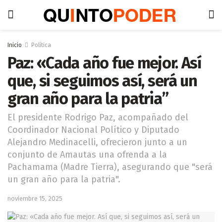
Inicio
Política
Paz: «Cada año fue mejor. Así
que, si seguimos así, será un
gran año para la patria”
El presidente Rodrigo Paz, acompañado del
Coordinador Nacional Político y Diputado
Alejandro Medinacelli, ofrecieron junto a un
conjunto de Amautas una ofrenda a la
Pachamama (Madre Tierra), asegurando que "será
un gran año para la patria".
noviembre 15, 2025